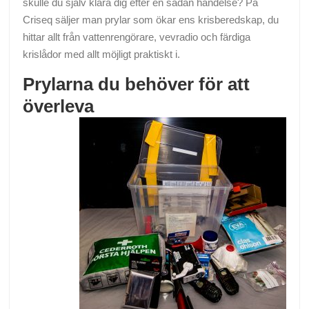
skulle du själv klara dig efter en sådan händelse? På
Criseq säljer man prylar som ökar ens krisberedskap, du
hittar allt från vattenrengörare, vevradio och färdiga
krislådor med allt möjligt praktiskt i.
Prylarna du behöver för att
överleva