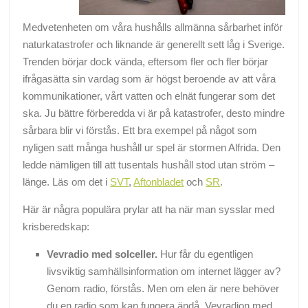
Medvetenheten om våra hushålls allmänna sårbarhet inför
naturkatastrofer och liknande är generellt sett låg i Sverige.
Trenden börjar dock vända, eftersom fler och fler börjar
ifrågasätta sin vardag som är högst beroende av att våra
kommunikationer, vårt vatten och elnät fungerar som det
ska. Ju bättre förberedda vi är på katastrofer, desto mindre
sårbara blir vi förstås. Ett bra exempel på något som
nyligen satt många hushåll ur spel är stormen Alfrida. Den
ledde nämligen till att tusentals hushåll stod utan ström –
länge. Läs om det i
SVT
,
Aftonbladet
och
SR
.
Här är några populära prylar att ha när man sysslar med
krisberedskap:
Vevradio med solceller.
Hur får du egentligen
livsviktig samhällsinformation om internet lägger av?
Genom radio, förstås. Men om elen är nere behöver
du en radio som kan fungera ändå. Vevradion med