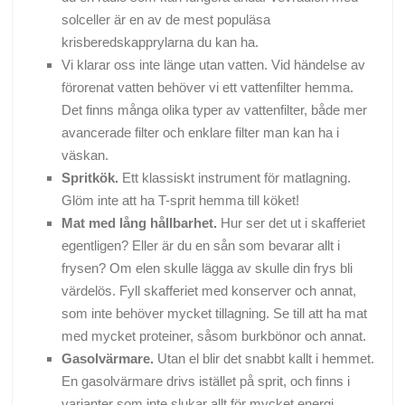
solceller är en av de mest populäsa
krisberedskapprylarna du kan ha.
Vi klarar oss inte länge utan vatten. Vid händelse av
förorenat vatten behöver vi ett vattenfilter hemma.
Det finns många olika typer av vattenfilter, både mer
avancerade filter och enklare filter man kan ha i
väskan.
Spritkök.
Ett klassiskt instrument för matlagning.
Glöm inte att ha T-sprit hemma till köket!
Mat med lång hållbarhet.
Hur ser det ut i skafferiet
egentligen? Eller är du en sån som bevarar allt i
frysen? Om elen skulle lägga av skulle din frys bli
värdelös. Fyll skafferiet med konserver och annat,
som inte behöver mycket tillagning. Se till att ha mat
med mycket proteiner, såsom burkbönor och annat.
Gasolvärmare.
Utan el blir det snabbt kallt i hemmet.
En gasolvärmare drivs istället på sprit, och finns i
varianter som inte slukar allt för mycket energi.