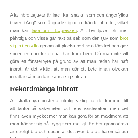
Alla inbrottstjuvar är inte lika “snälla” som den ångerfyllda
tjuven i Ängö som ångrade sig och erkände inbrottet, vilket
man kan
läsa om i Expressen
. Allt fler tjuvar blir mer
påhittiga och vissa går rakt på sak som den tjuv som
bröt
sig in i en villa
genom att plocka bort hela fönstret och gav
sonen en chock sen när han kom hem. Då man inte vill
göra ett fönsterbyte på grund av att man redan har haft
inbrott är det viktigt att man gör ett byte innan olyckan
inträffar så man kan känna sig säkrare.
Rekordmånga inbrott
Att skaffa nya fönster är otroligt viktigt när det kommer till
att tänka på säkerheten och ens värdesaker, men det
finns även mycket mer man kan göra för att maximera att
man känner sig så trygg som möjligt. En bra grannsämja
är otroligt bra och sedan är det även bra att ha en så bra